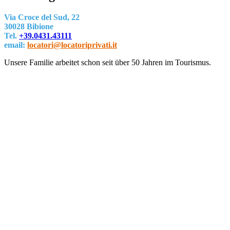
Via Croce del Sud, 22
30028 Bibione
Tel.
+39.0431.43111
email:
locatori@locatoriprivati.it
Unsere Familie arbeitet schon seit über 50 Jahren im Tourismus.
Wir bieten Wohnungen sowohl im Stadtzentrum von Bibione als auch 