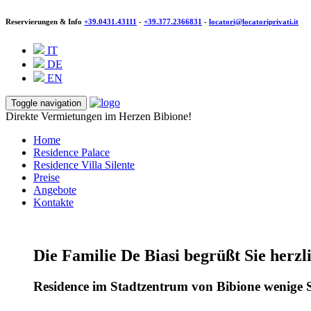
Reservierungen & Info
+39.0431.43111
-
+39.377.2366831
-
locatori@locatoriprivati.it
IT
DE
EN
Toggle navigation
Direkte Vermietungen im Herzen Bibione!
Home
Residence Palace
Residence Villa Silente
Preise
Angebote
Kontakte
Die Familie De Biasi begrüßt Sie herzl
Residence im Stadtzentrum von Bibione wenige S